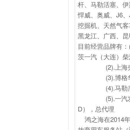
杆、马勒活塞、伊
悍威、奥威、J6、
挖掘机、天然气客
黑龙江、广西、昆
目前经营品牌有：
茨一汽（大连）柴
(2).上海弗
(3).博格华
(4).马勒产
(5).一汽发动J
D），总代理
鸿之海在2014
放商用车服务站（