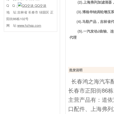
(2).上海弗列加滤清
Q Q :
QQ交谈
(3).博格华纳涡轮增
地 址:吉林省 长春市 绿园区 正
阳街86栋102号
(4).马勒产品，吉林省
网 址:
www.hzhqp.com
(5).一汽发动J曲轴、连
代理
批发说明
长春鸿之海汽车配
长春市正阳街86栋
主营产品有：道依
口配件、上海弗列