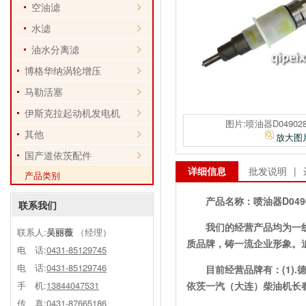
空油滤
水滤
油水分离滤
博格华纳涡轮增压
马勒活塞
伊斯克拉起动机发电机
图片:喷油器D04902
其他
放大图
国产道依茨配件
详细信息
批发说明
|
产品类别
产品名称：
喷油器D049
联系我们
我们的经营产品均为一
联系人:
吴丽薇
（经理）
质品牌，铸一流企业形象。
电 话:
0431-85129745
电 话:
0431-85129746
目前经营品牌有：(1)
手 机:
13844047531
依茨一汽（大连）柴油机长
传 真:0431-87665186