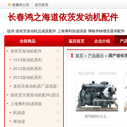
收藏本公司
设为首页
长春鸿之海道依茨发动机配件
提供:道依茨发动机总成及配件 上海弗列加滤清器 博格华纳增压器等配件
全部商品
返回首页
企业介绍
产
道依茨发动机配件
首页
>
产品展示
> 国产道依
1013发动机系列
2012发动机系列
2013发动机系列
道依茨发动机原厂滤清器
道依茨大柴发动机配件(进口
件)
上海弗列加滤清器
机油滤
BF6M2012-2…
柴油滤