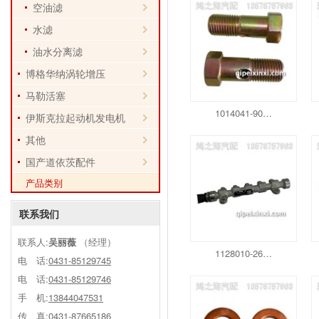
空油滤
水滤
油水分离滤
博格华纳涡轮增压
马勒活塞
1014041-90…
伊斯克拉起动机发电机
其他
国产道依茨配件
产品类别
联系我们
联系人:
吴丽薇
（经理）
1128010-26…
电 话:
0431-85129745
电 话:
0431-85129746
手 机:
13844047531
传 真:0431-87665186