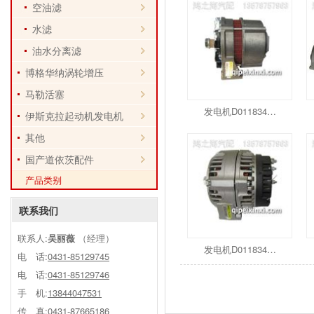
空油滤
水滤
油水分离滤
博格华纳涡轮增压
马勒活塞
发电机D011834…
伊斯克拉起动机发电机
其他
国产道依茨配件
产品类别
联系我们
联系人:
吴丽薇
（经理）
发电机D011834…
电 话:
0431-85129745
电 话:
0431-85129746
手 机:
13844047531
传 真:0431-87665186