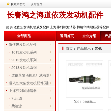
收藏本公司
设为首页
长春鸿之海道依茨发动机配件
提供:道依茨发动机总成及配件 上海弗列加滤清器 博格华纳增压器等配件
全部商品
返回首页
企业介绍
产
道依茨发动机配件
首页
>
产品展示
> 其他
1013发动机系列
2012发动机系列
2013发动机系列
道依茨发动机原厂滤清器
道依茨大柴发动机配件(进口
件)
上海弗列加滤清器
机油滤
D02112405单…
柴油滤