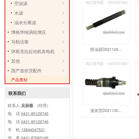
空油滤
水滤
油水分离滤
博格华纳涡轮增压
马勒活塞
喷油器D021129…
伊斯克拉起动机发电机
其他
国产道依茨配件
产品类别
联系我们
联系人:
吴丽薇
（经理）
道依茨D021130…
电 话:
0431-85129745
电 话:
0431-85129746
手 机:
13844047531
传 真:0431-87665186