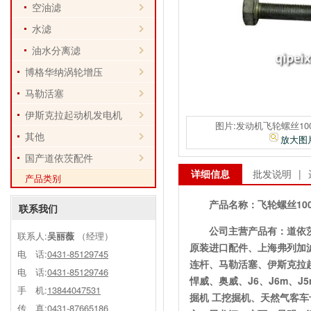
空油滤
水滤
油水分离滤
博格华纳涡轮增压
马勒活塞
伊斯克拉起动机发电机
图片:发动机飞轮螺丝1005
其他
放大图
国产道依茨配件
详细信息
批发说明
|
产品类别
产品名称：
飞轮螺丝1005
联系我们
公司主营产品有：道依
联系人:
吴丽薇
（经理）
原装进口配件、上海弗列加
电 话:
0431-85129745
连杆、马勒活塞、伊斯克拉
电 话:
0431-85129746
悍威、奥威、J6、J6m、
手 机:
13844047531
掘机 工挖掘机、天然气客
传 真:0431-87665186