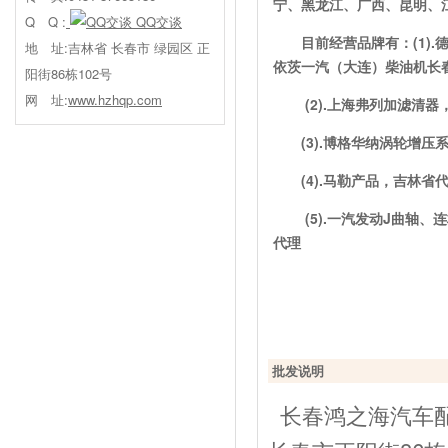
宁、黑龙江、广西、昆明、
Q Q :
QQ交谈
目前经营品牌有：(1)
地 址:吉林省 长春市 绿园区 正
依茨一汽（大连）柴油机长
阳街86栋102号
网 址:
www.hzhqp.com
(2).上海弗列加滤清
(3).博格华纳涡轮增
(4).马勒产品，吉林省
(5).一汽发动J曲轴、连
代理
批发说明
长春鸿之海汽车配