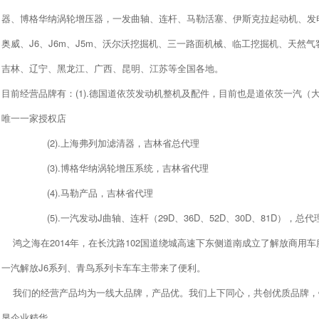
器、博格华纳涡轮增压器，一发曲轴、连杆、马勒活塞、伊斯克拉起动机、发
奥威、J6、J6m、J5m、沃尔沃挖掘机、三一路面机械、临工挖掘机、天然
吉林、辽宁、黑龙江、广西、昆明、江苏等全国各地。
目前经营品牌有：(1).德国道依茨发动机整机及配件，目前也是道依茨一汽（
唯一一家授权店
(2).上海弗列加滤清器，吉林省总代理
(3).博格华纳涡轮增压系统，吉林省代理
(4).马勒产品，吉林省代理
(5).一汽发动J曲轴、连杆（29D、36D、52D、30D、81D），总代
鸿之海在2014年，在长沈路102国道绕城高速下东侧道南成立了解放商用
一汽解放J6系列、青鸟系列卡车车主带来了便利。
我们的经营产品均为一线大品牌，产品优。我们上下同心，共创优质品牌，
显企业精华。