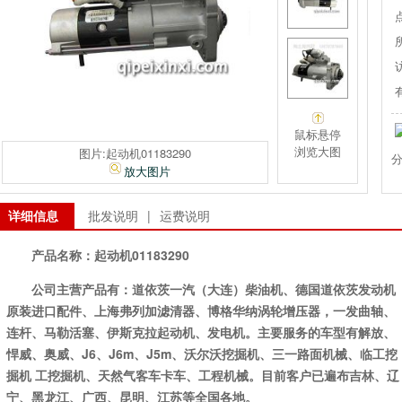
鼠标悬停
浏览大图
图片:起动机01183290
放大图片
详细信息
批发说明
|
运费说明
产品名称：
起动机01183290
公司主营产品有：道依茨一汽（大连）柴油机、德国道依茨发动机
原装进口配件、上海弗列加滤清器、博格华纳涡轮增压器，一发曲轴、
连杆、马勒活塞、伊斯克拉起动机、发电机。主要服务的车型有解放、
悍威、奥威、J6、J6m、J5m、沃尔沃挖掘机、三一路面机械、临工挖
掘机 工挖掘机、天然气客车卡车、工程机械。目前客户已遍布吉林、辽
宁、黑龙江、广西、昆明、江苏等全国各地。