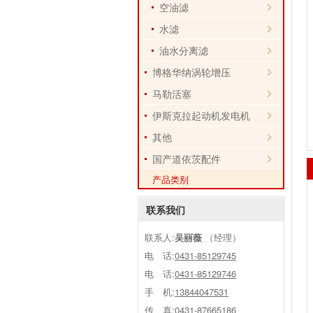
空油滤
水滤
油水分离滤
博格华纳涡轮增压
马勒活塞
伊斯克拉起动机发电机
其他
国产道依茨配件
产品类别
联系我们
联系人:
吴丽薇
（经理）
电 话:
0431-85129745
电 话:
0431-85129746
手 机:
13844047531
传 真:0431-87665186