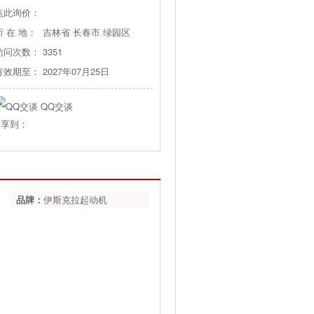
点此询价：
所 在 地：
吉林省 长春市 绿园区
访问次数：
3351
有效期至：
2027年07月25日
QQ交谈
分享到：
品牌：
伊斯克拉起动机