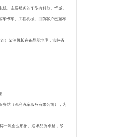
电机。主要服务的车型有解放、悍威、
气客车卡车、工程机械。目前客户已遍布
大连）柴油机长春备品基地库，吉林省
理
车服务站（鸿利汽车服务有限公司），为
铸一流企业形象。追求品质卓越，尽