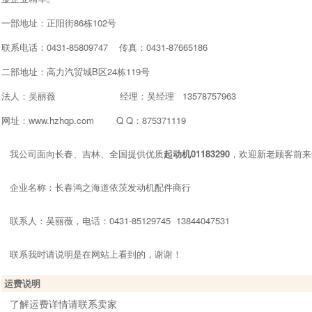
一部地址：正阳街86栋102号
联系电话：0431-85809747 传真：0431-87665186
二部地址：高力汽贸城B区24栋119号
法人：吴丽薇 经理：吴经理 13578757963
网址：www.hzhqp.com Q Q：875371119
我公司面向长春、吉林、全国提供优质
起动机01183290
，欢迎新老顾客前来
企业名称：长春鸿之海道依茨发动机配件商行
联系人：吴丽薇，电话：0431-85129745 13844047531
联系我时请说明是在网站上看到的，谢谢！
运费说明
了解运费详情请联系卖家