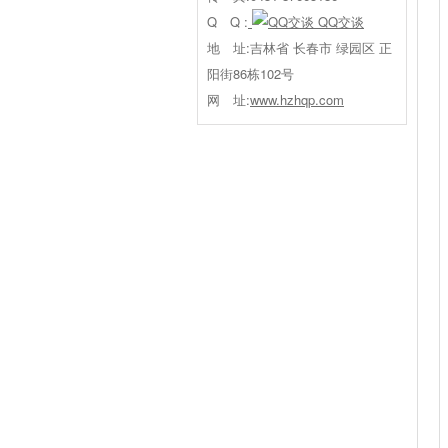
Q Q :
QQ交谈
地 址:吉林省 长春市 绿园区 正
阳街86栋102号
网 址:
www.hzhqp.com