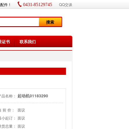
机配件！
QQ交谈
0431-85129745
搜索
质证书
联系我们
起动机01183290
产品名称：
当 前 价：
面议
最小起订：
面议
供货总量：
面议