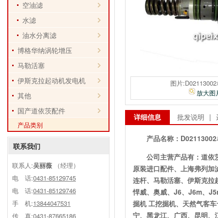
空油滤
水滤
油水分离滤
博格华纳涡轮增压
马勒活塞
伊斯克拉起动机发电机
图片:D0211300
放大图
其他
国产道依茨配件
详细信息
批发说明
|
产品类别
产品名称：
D021130
联系我们
公司主营产品有：道依
联系人:
吴丽薇
（经理）
原装进口配件、上海弗列加
电 话:
0431-85129745
连杆、马勒活塞、伊斯克拉
电 话:
0431-85129746
悍威、奥威、J6、J6m、
手 机:
13844047531
掘机 工挖掘机、天然气客
宁、黑龙江、广西、昆明、
传 真:0431-87665186