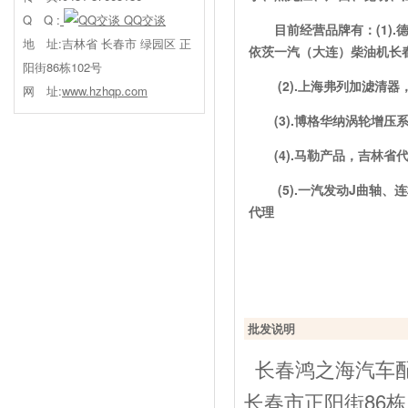
Q Q :
QQ交谈
目前经营品牌有：(1)
地 址:吉林省 长春市 绿园区 正
依茨一汽（大连）柴油机长
阳街86栋102号
(2).上海弗列加滤清
网 址:
www.hzhqp.com
(3).博格华纳涡轮增
(4).马勒产品，吉林省
(5).一汽发动J曲轴、连
代理
批发说明
长春鸿之海汽车配
长春市正阳街86栋