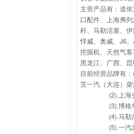
主营产品有：道依
口配件、上海弗列
杆、马勒活塞、伊
悍威、奥威、J6、
挖掘机、天然气客
黑龙江、广西、昆
目前经营品牌有：
茨一汽（大连）柴
(2).上海弗
(3).博格华
(4).马勒产
(5).一汽发动J