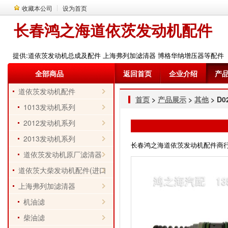
收藏本公司
设为首页
长春鸿之海道依茨发动机配件
提供:道依茨发动机总成及配件 上海弗列加滤清器 博格华纳增压器等配件
全部商品
返回首页
企业介绍
产
道依茨发动机配件
首页
>
产品展示
>
其他
> D0
1013发动机系列
2012发动机系列
2013发动机系列
长春鸿之海道依茨发动机配件商行 电话
道依茨发动机原厂滤清器
道依茨大柴发动机配件(进口
件)
上海弗列加滤清器
机油滤
柴油滤