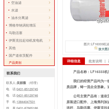
空油滤
水滤
油水分离滤
博格华纳涡轮增压
马勒活塞
伊斯克拉起动机发电机
图片:LF16333
其他
放大图
国产道依茨配件
详细信息
批发说明
|
产品类别
产品名称：
LF16333
联系我们
我们的经营产品均为一
联系人:
吴丽薇
（经理）
质品牌，铸一流企业形象。
电 话:
0431-85129745
电 话:
0431-85129746
公司主营产品有：道依
手 机:
13844047531
原装进口配件、上海弗列加
连杆、马勒活塞、伊斯克拉
传 真:0431-87665186