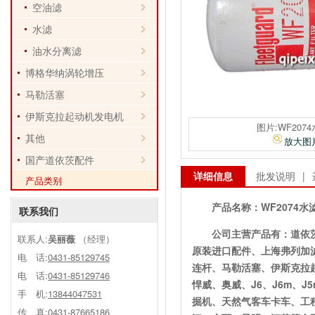
空油滤
水滤
油水分离滤
博格华纳涡轮增压
马勒活塞
伊斯克拉起动机发电机
图片:WF207
其他
放大图
国产道依茨配件
详细信息
批发说明
|
产品类别
产品名称：
WF2074水
联系我们
公司主营产品有：道依
联系人:
吴丽薇
（经理）
原装进口配件、上海弗列加
电 话:
0431-85129745
连杆、马勒活塞、伊斯克拉
电 话:
0431-85129746
悍威、奥威、J6、J6m、
手 机:
13844047531
掘机、天然气客车卡车、工
传 真:0431-87665186