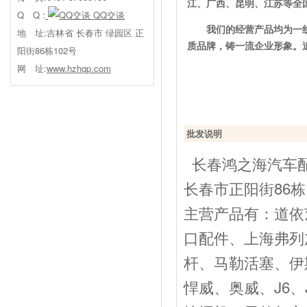
江、广西、昆明、江苏等全
Q Q :
QQ交谈
我们的经营产品均为一
地 址:吉林省 长春市 绿园区 正
质品牌，铸一流企业形象。
阳街86栋102号
网 址:
www.hzhqp.com
批发说明
长春鸿之海汽车配
长春市正阳街86栋
主营产品有：道依
口配件、上海弗列
杆、马勒活塞、伊
悍威、奥威、J6、