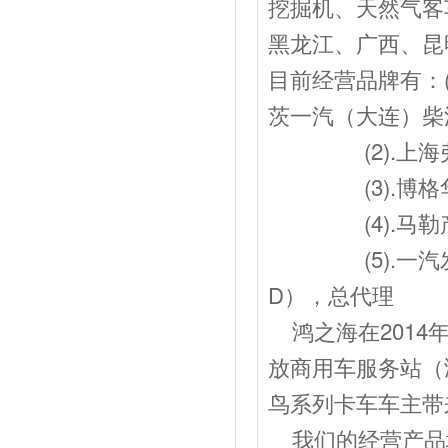
挖掘机、天然气客
黑龙江、广西、昆
目前经营品牌有：
茨一汽（大连）柴
(2).上海弗
(3).博格华
(4).马勒产
(5).一汽发动J
D），总代理
鸿之海在2014
放商用车服务站（
鸟系列卡车车主带
我们的经营产品