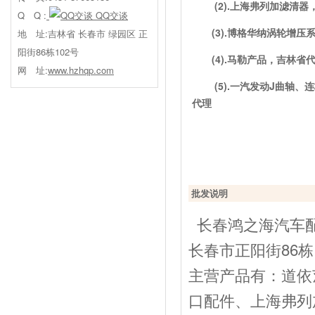
(2).上海弗列加滤清
Q Q :
QQ交谈
(3).博格华纳涡轮增
地 址:吉林省 长春市 绿园区 正
阳街86栋102号
(4).马勒产品，吉林省
网 址:
www.hzhqp.com
(5).一汽发动J曲轴、连
代理
批发说明
长春鸿之海汽车配
长春市正阳街86栋
主营产品有：道依
口配件、上海弗列