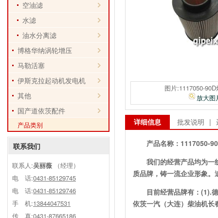
空油滤
水滤
油水分离滤
博格华纳涡轮增压
马勒活塞
伊斯克拉起动机发电机
图片:1117050-9
其他
放大图
国产道依茨配件
详细信息
批发说明
|
产品类别
产品名称：
1117050-
联系我们
我们的经营产品均为一
联系人:
吴丽薇
（经理）
质品牌，铸一流企业形象。
电 话:
0431-85129745
电 话:
0431-85129746
目前经营品牌有：(1)
手 机:
13844047531
依茨一汽（大连）柴油机长
传 真:0431-87665186