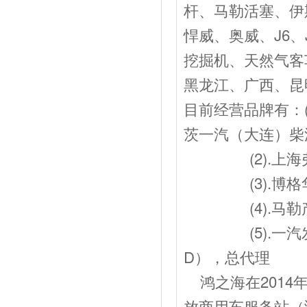
杆、马勒活塞、伊
悍威、奥威、J6、
挖掘机、天然气客
黑龙江、广西、昆
目前经营品牌有：
茨一汽（大连）柴
(2).上海弗
(3).博格华
(4).马勒产
(5).一汽发动J
D），总代理
鸿之海在2014
放商用车服务站（