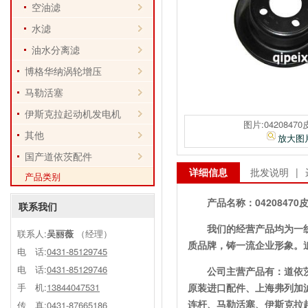
空油滤
水滤
油水分离滤
博格华纳涡轮增压
马勒活塞
伊斯克拉起动机发电机
图片:0420847
其他
放大图
国产道依茨配件
详细信息
批发说明
|
产品类别
产品名称：
0420847
联系我们
我们的经营产品均为一
联系人:
吴丽薇
（经理）
质品牌，铸一流企业形象。
电 话:
0431-85129745
电 话:
0431-85129746
公司主营产品有：道依
手 机:
13844047531
原装进口配件、上海弗列加
连杆、马勒活塞、伊斯克拉
传 真:0431-87665186