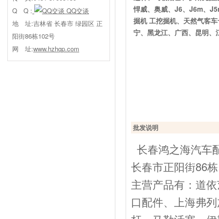
悍威、奥威、J6、J6m、
Q Q :
QQ交谈
掘机 工挖掘机、天然气客
地 址:吉林省 长春市 绿园区 正
宁、黑龙江、广西、昆明、
阳街86栋102号
网 址:
www.hzhqp.com
批发说明
长春鸿之海汽车配
长春市正阳街86栋
主营产品有：道依
口配件、上海弗列