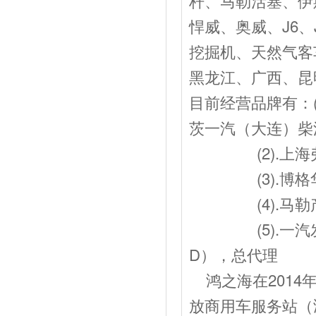
杆、马勒活塞、伊
悍威、奥威、J6、
挖掘机、天然气客
黑龙江、广西、昆
目前经营品牌有：
茨一汽（大连）柴
(2).上海弗
(3).博格华
(4).马勒产
(5).一汽发动J
D），总代理
鸿之海在2014
放商用车服务站（