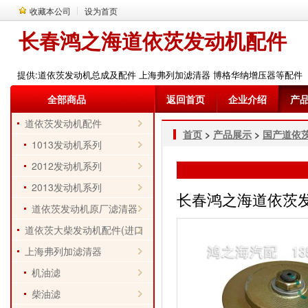
收藏本公司
设为首页
长春鸿之海道依茨发动机配件
提供:道依茨发动机总成及配件 上海弗列加滤清器 博格华纳增压器等配件
全部商品
返回首页
企业介绍
产
道依茨发动机配件
首页
>
产品展示
>
国产道依
1013发动机系列
2012发动机系列
2013发动机系列
长春鸿之海道依茨发动机
道依茨发动机原厂滤清器
道依茨大柴发动机配件(进口
件)
上海弗列加滤清器
机油滤
柴油滤