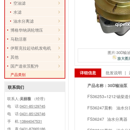
空油滤
水滤
油水分离滤
博格华纳涡轮增压
马勒活塞
伊斯克拉起动机发电机
图片:30D输
其他
放大图
国产道依茨配件
详细信息
批发说明
|
产品类别
产品名称：
30D输油泵
联系我们
FS36253=1212
锡柴道
联系人:
吴丽薇
（经理）
电 话:
0431-85129745
FS36247晨豹
油水分
电 话:
0431-85129746
FS36247
油水分离器
手 机:
13844047531
传 真:0431-87665186