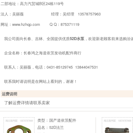
二部地址：高力汽贸城B区24栋119号
法人：吴丽薇 经理：吴经理 13578757963
网址：www.hzhqp.com Q Q：875371119
我公司面向长春、吉林、全国提供优质
52D水泵
，欢迎新老顾客前来选购洽
企业名称：长春鸿之海道依茨发动机配件商行
联系人：吴丽薇，电话：0431-85129745 13844047531
联系我时请说明是在网站上看到的，谢谢！
运费说明
了解运费详情请联系卖家
类型：
国产道依茨配件
品名：
52D法兰