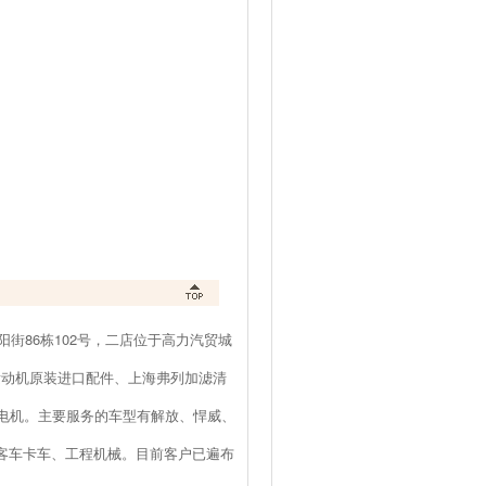
街86栋102号，二店位于高力汽贸城
发动机原装进口配件、上海弗列加滤清
电机。主要服务的车型有解放、悍威、
气客车卡车、工程机械。目前客户已遍布