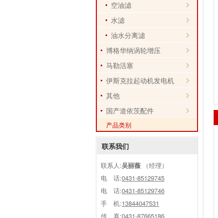
空油滤
水滤
油水分离滤
博格华纳涡轮增压
马勒活塞
伊斯克拉起动机发电机
其他
国产道依茨配件
产品类别
联系我们
联系人:
吴丽薇
（经理）
电 话:
0431-85129745
电 话:
0431-85129746
手 机:
13844047531
传 真:0431-87665186