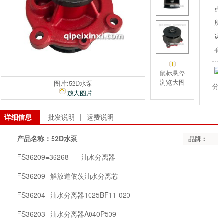
鼠标悬停
浏览大图
图片:52D水泵
放大图片
详细信息
批发说明
|
运费说明
产品名称：
52D水泵
品牌：
FS36209=36268
油水分离器
FS36209
解放道依茨油水分离芯
FS36204
油水分离器1025BF11-020
FS36203
油水分离器A040P509