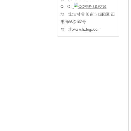
Q Q :
QQ交谈
地 址:吉林省 长春市 绿园区 正
阳街86栋102号
网 址:
www.hzhqp.com