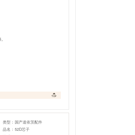
谈。
类型：
国产道依茨配件
品名：
52D芯子