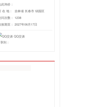
点此询价：
所 在 地：
吉林省 长春市 绿园区
访问次数：
1238
有效期至：
2027年06月17日
QQ交谈
分享到：