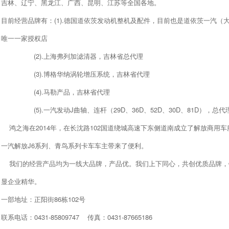
吉林、辽宁、黑龙江、广西、昆明、江苏等全国各地。
目前经营品牌有：(1).德国道依茨发动机整机及配件，目前也是道依茨一汽（
唯一一家授权店
(2).上海弗列加滤清器，吉林省总代理
(3).博格华纳涡轮增压系统，吉林省代理
(4).马勒产品，吉林省代理
(5).一汽发动J曲轴、连杆（29D、36D、52D、30D、81D），总代
鸿之海在2014年，在长沈路102国道绕城高速下东侧道南成立了解放商用
一汽解放J6系列、青鸟系列卡车车主带来了便利。
我们的经营产品均为一线大品牌，产品优。我们上下同心，共创优质品牌，
显企业精华。
一部地址：正阳街86栋102号
联系电话：0431-85809747 传真：0431-87665186