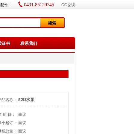
机配件！
QQ交谈
0431-85129745
搜索
质证书
联系我们
52D水泵
产品名称：
当 前 价：
面议
最小起订：
面议
供货总量：
面议