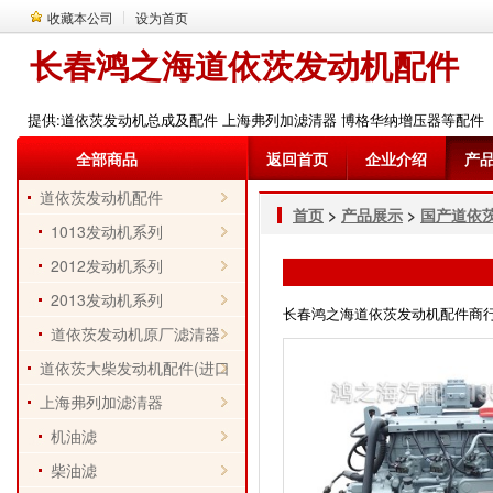
收藏本公司
设为首页
长春鸿之海道依茨发动机配件
提供:道依茨发动机总成及配件 上海弗列加滤清器 博格华纳增压器等配件
全部商品
返回首页
企业介绍
产
道依茨发动机配件
首页
>
产品展示
>
国产道依
1013发动机系列
2012发动机系列
2013发动机系列
长春鸿之海道依茨发动机配件商行 电话
道依茨发动机原厂滤清器
道依茨大柴发动机配件(进口
件)
上海弗列加滤清器
机油滤
柴油滤