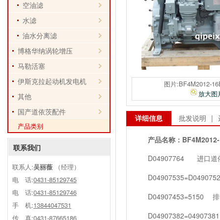
空油滤
水滤
油水分离滤
博格华纳涡轮增压
马勒活塞
伊斯克拉起动机发电机
图片:BF4M2012-1
放大图
其他
国产道依茨配件
详细信息
批发说明
|
产品类别
产品名称：
BF4M2012
联系我们
D04907764
进口道依
联系人:
吴丽薇
（经理）
D04907535=D0490752
电 话:
0431-85129745
电 话:
0431-85129746
D04907453=5150
排
手 机:
13844047531
D04907382=04907381
传 真:0431-87665186