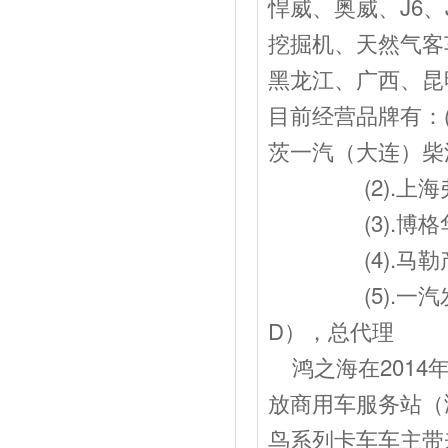
悍威、奥威、J6、
挖掘机、天然气客
黑龙江、广西、昆
目前经营品牌有：
茨一汽（大连）柴
(2).上海弗
(3).博格华
(4).马勒产
(5).一汽发动J
D），总代理
鸿之海在2014
放商用车服务站（
鸟系列卡车车主带