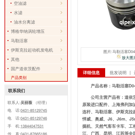
空油滤
水滤
油水分离滤
博格华纳涡轮增压
马勒活塞
伊斯克拉起动机发电机
图片:马勒活塞D042
放大图
其他
国产道依茨配件
详细信息
批发说明
|
产品类别
产品名称：
马勒活塞D04
联系我们
公司主营产品有：道依
联系人:
吴丽薇
（经理）
原装进口配件、上海弗列加
电 话:
0431-85129745
连杆、马勒活塞、伊斯克拉
电 话:
0431-85129746
悍威、奥威、J6、J6m、
手 机:
13844047531
掘机、天然气客车卡车、工
江、广西、昆明、江苏等全
传 真:0431-87665186