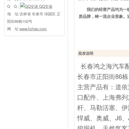
Q Q :
QQ交谈
我们的经营产品均为一
地 址:吉林省 长春市 绿园区 正
质品牌，铸一流企业形象。
阳街86栋102号
网 址:
www.hzhqp.com
批发说明
长春鸿之海汽车配
长春市正阳街86栋
主营产品有：道依
口配件、上海弗列
杆、马勒活塞、伊
悍威、奥威、J6、
挖掘机、天然气客