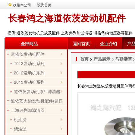
收藏本公司
设为首页
长春鸿之海道依茨发动机配件
提供:道依茨发动机总成及配件 上海弗列加滤清器 博格华纳增压器等配件
全部商品
返回首页
企业介绍
产
道依茨发动机配件
首页
>
产品展示
>
马勒活塞
>
1013发动机系列
2012发动机系列
2013发动机系列
长春鸿之海道依茨发动机配件商行 电话
道依茨发动机原厂滤清器
道依茨大柴发动机配件(进口
件)
上海弗列加滤清器
机油滤
柴油滤