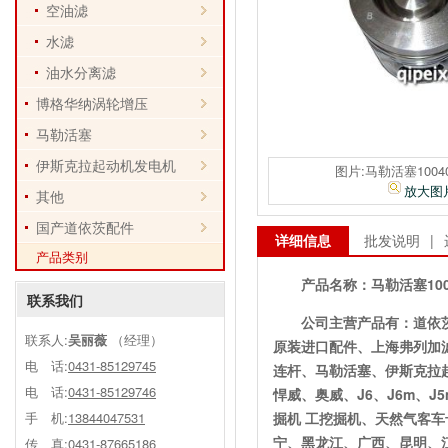
空油滤
水滤
油水分离滤
博格华纳涡轮增压
马勒活塞
伊斯克拉起动机发电机
图片:马勒活塞10040
放大图
其他
国产道依茨配件
详细信息
批发说明
|
产品类别
产品名称：
马勒活塞100
联系我们
公司主营产品有：道依
联系人:
吴丽薇
（经理）
原装进口配件、上海弗列加
电 话:
0431-85129745
连杆、马勒活塞、伊斯克拉
电 话:
0431-85129746
悍威、奥威、J6、J6m、
手 机:
13844047531
掘机 工挖掘机、天然气客
宁、黑龙江、广西、昆明、
传 真:0431-87665186