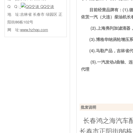
Q Q :
QQ交谈
目前经营品牌有：(1)
地 址:吉林省 长春市 绿园区 正
依茨一汽（大连）柴油机长
阳街86栋102号
(2).上海弗列加滤清
网 址:
www.hzhqp.com
(3).博格华纳涡轮增
(4).马勒产品，吉林省
(5).一汽发动J曲轴、连
代理
批发说明
长春鸿之海汽车配
长春市正阳街86栋