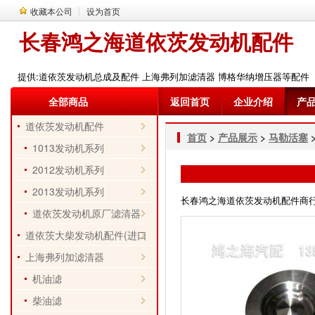
收藏本公司
设为首页
长春鸿之海道依茨发动机配件
提供:道依茨发动机总成及配件 上海弗列加滤清器 博格华纳增压器等配件
全部商品
返回首页
企业介绍
产
道依茨发动机配件
首页
>
产品展示
>
马勒活塞
>
1013发动机系列
2012发动机系列
2013发动机系列
长春鸿之海道依茨发动机配件商行 电话
道依茨发动机原厂滤清器
道依茨大柴发动机配件(进口
件)
上海弗列加滤清器
机油滤
柴油滤