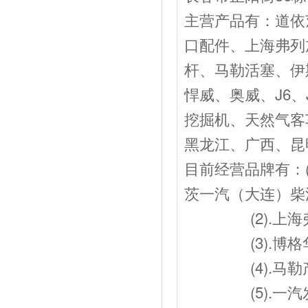
主营产品有：道依
口配件、上海弗列
杆、马勒活塞、伊
悍威、奥威、J6、
挖掘机、天然气客
黑龙江、广西、昆
目前经营品牌有：
茨一汽（大连）柴
(2).上海弗
(3).博格华
(4).马勒产
(5).一汽发动J